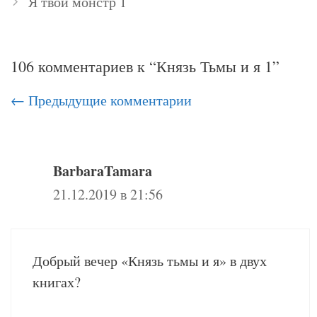
Я твой монстр 1
106 комментариев к “Князь Тьмы и я 1”
Навигация
← Предыдущие комментарии
по
комментариям
BarbaraTamara
21.12.2019 в 21:56
Добрый вечер «Князь тьмы и я» в двух
книгах?