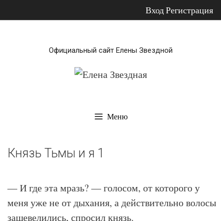
Вход
Регистрация
Перейти
к
Официальный сайт Елены Звездной
содержимому
Меню
Князь Тьмы и я 1
— И где эта мразь? — голосом, от которого у
меня уже не от дыхания, а действительно волосы
зашевелились, спросил князь.