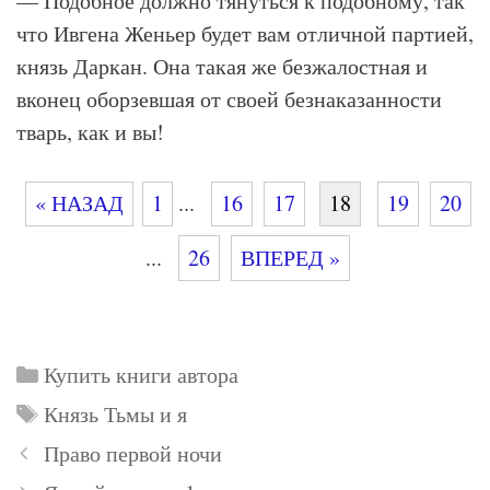
— Подобное должно тянуться к подобному, так
что Ивгена Женьер будет вам отличной партией,
князь Даркан. Она такая же безжалостная и
вконец оборзевшая от своей безнаказанности
тварь, как и вы!
« НАЗАД
1
...
16
17
18
19
20
...
26
ВПЕРЕД »
Рубрики
Купить книги автора
Метки
Князь Тьмы и я
Право первой ночи