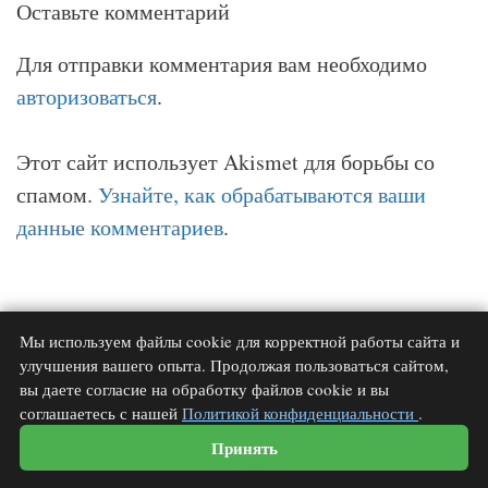
Оставьте комментарий
Для отправки комментария вам необходимо
авторизоваться
.
Этот сайт использует Akismet для борьбы со
спамом.
Узнайте, как обрабатываются ваши
данные комментариев
.
Мы используем файлы cookie для корректной работы сайта и
Официальный сайт Елены Звездной.
улучшения вашего опыта. Продолжая пользоваться сайтом,
вы даете согласие на обработку файлов cookie и вы
Поиск:
соглашаетесь с нашей
Политикой конфиденциальности
.
Принять