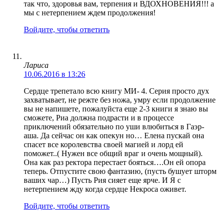
так что, здоровья вам, терпения и ВДОХНОВЕНИЯ!!! а
мы с нетерпением ждем продолжения!
Войдите, чтобы ответить
Лариса
10.06.2016 в 13:26
Сердце трепетало всю книгу МИ- 4. Серия просто дух
захватывает, не режте без ножа, умру если продолжение
вы не напишете, пожалуйста еще 2-3 книги я знаю вы
сможете, Риа должна подрасти и в процессе
приключений обязательно по уши влюбиться в Гаэр-
аша. Да сейчас он как опекун но… Елена пускай она
спасет все королевства своей магией и лорд ей
поможет..( Нужен все общий враг и очень мощный).
Она как раз ректора перестает бояться….Он ей опора
теперь. Отпустите свою фантазию, (пусть бушует шторм
ваших чар…) Пусть Рия сияет еще ярче. И Я с
нетерпением жду когда сердце Некроса оживет.
Войдите, чтобы ответить