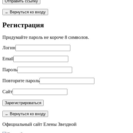
← Вернуться ко входу
Регистрация
Придумайте пароль не короче 8 символов.
Логин
Email
Пароль
Повторите пароль
Сайт
← Вернуться ко входу
Перейти
Официальный сайт Елены Звездной
к
содержимому