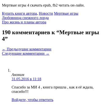
Мертвые игры 4 скачать epub, fb2 читать он-лайн.
Рубрики
Метки
Купить книги автора
,
Новости
Мертвые игры
Любовница снежного лорда
Про жизнь и планы автора
190 комментариев к “Мертвые игры
4”
Навигация
← Предыдущие комментарии
Следующие комментарии →
по
комментариям
Аноним
31.05.2016 в 11:18
Спасибо за МИ 4 , книга пришла , как я её ждала,
спасибо!!!
Войдите, чтобы ответить