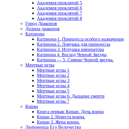
Академия проклятий 5
Академия проклятий 6
Академия проклятий 7
Академия проклятий 8
Город Драконов
Долина драконов
Катриона
Катриона-1. Принцесса особого назначения
Катриона-2. Ловушка для принцессы
Катриона-3. Игрушка императора
Катриона 4. Восход Черной Звезды
Катриона — 5. Сияние Черной звезды.
Мертвые игры
Мертвые игры 1
Мертвые игры 2
Мертвые игры 3
Мертвые игры 4
Мертвые игры 5
Мертвые игры 6. Дыхание смерти
Мертвые игры 7
Киран
Книга первая: Киран. Дочь воина
Киран 2. Невеста воина.
Киран 3. Жена воина.
Любовница Его Величества