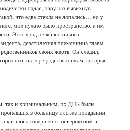
иодически падая, пару раз вывихнув
такой, что едва стекла не лопались… но у
нате, мне нужно было пространство, а им
ти. Этот урод не жалел никого.
езидента, девятилетняя племянница главы
родственников своих жертв. Он следил,
 горизонте на горе родственникам, которые
ым, так и криминальным, их ДНК были
 пропавших в больницу или же попадании
о казалось совершенно невероятном в
а ли не каждую секунду жизни граждан.