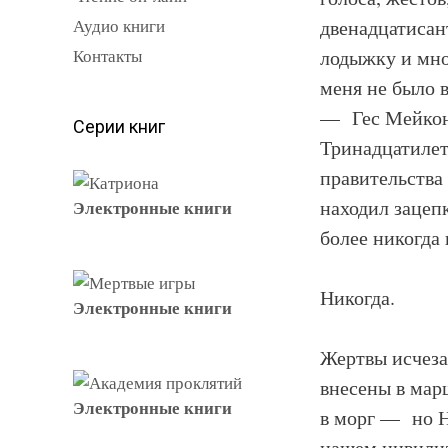
Аудио книги
двенадцатисан
Контакты
лодыжку и мног
меня не было 
— Гес Мейкон,
Серии книг
Тринадцатилет
правительства
находил зацепк
Электронные книги
более никогда
Никогда.
Электронные книги
Жертвы исчеза
внесены в мар
Электронные книги
в морг — но Н
нашем цивилиз