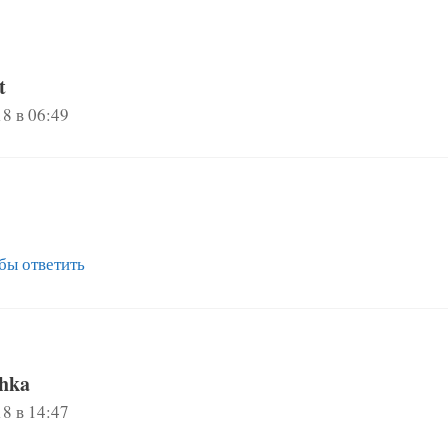
м
t
18 в 06:49
бы ответить
chka
18 в 14:47