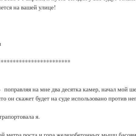
нется на вашей улице!
я
************************
поправляя на мне два десятка камер, начал мой 
что он скажет будет на суде использовано против не
трапортовала я.
ой метра роста и гора железобетонных мышц басови