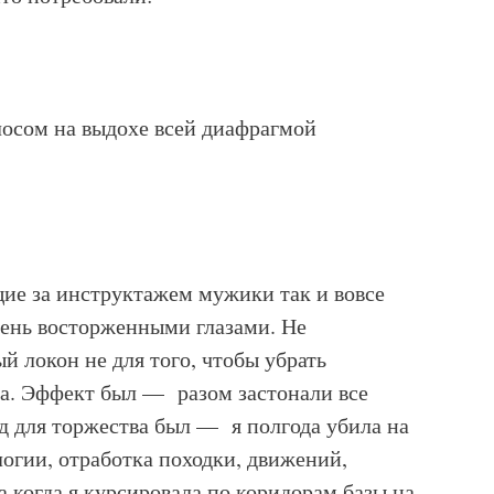
осом на выдохе всей диафрагмой
ие за инструктажем мужики так и вовсе
очень восторженными глазами. Не
 локон не для того, чтобы убрать
та. Эффект был — разом застонали все
д для торжества был — я полгода убила на
логии, отработка походки, движений,
 а когда я курсировала по коридорам базы на