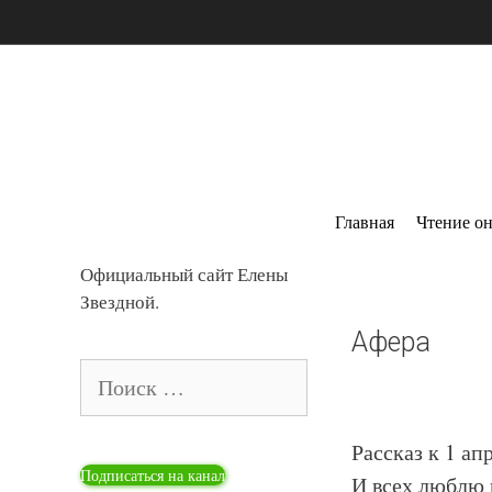
Перейти
к
содержимому
Главная
Чтение о
Официальный сайт Елены
Звездной.
Афера
Поиск:
Рассказ к 1 ап
Подписаться на канал
И всех люблю и