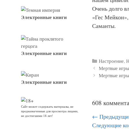
Очень долго в
«Гес Мейкон»,
Электронные книги
Саманты.
Электронные книги
Рубрики
Настроение
,
Н
Мертвые игры
Мертвые игры
Электронные книги
608 коммента
Сайт может содержать материалы, не
предназначенные для просмотра лицами,
Навигация
← Предыдущи
не достигшими 18 лет!
по
Следующие к