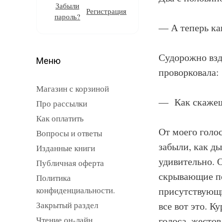
Забыли
Регистрация
пароль?
— А теперь как
Судорожно взд
Меню
проворковала:
Магазин с корзиной
— Как скажеш
Про рассылки
Как оплатить
От моего голо
Вопросы и ответы
забыли, как ды
Изданные книги
удивительно. 
Публичная оферта
скрывающие по
Политика
конфиденциальности.
присутствующи
Закрытый раздел
все вот это. 
Чтение он-лайн
голоса, жестов