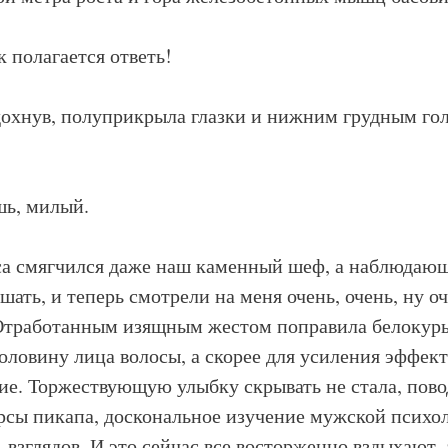
 полагается ответь!
охнув, полуприкрыла глазки и нижним грудным гол
ь, милый.
са смягчился даже наш каменный шеф, а наблюдающ
шать, и теперь смотрели на меня очень, очень, ну 
Отработанным изящным жестом поправила белокурый
ловину лица волосы, а скорее для усиления эффек
е. Торжествующую улыбку скрывать не стала, пово
Курсы пикапа, доскональное изучение мужской психо
, взглядов. И это сейчас все восторженно вздыхают,