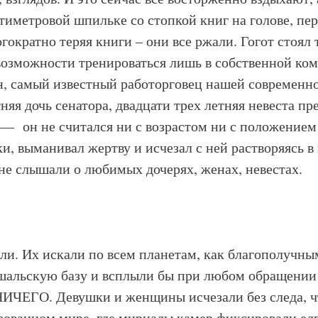
тиметровой шпильке со стопкой книг на голове, пер
ократно теряя книги – они все ржали. Гогот стоял 
возможности тренироваться лишь в собственной ком
 самый известный работорговец нашей современнос
няя дочь сенатора, двадцати трех летняя невеста пр
 — он не считался ни с возрастом ни с положением 
и, выманивал жертву и исчезал с ней растворяясь в
 не слышали о любимых дочерях, женах, невестах.
ли. Их искали по всем планетам, как благополучн
шальскую базу и всплыли бы при любом обращении
ИЧЕГО. Девушки и женщины исчезали без следа, чт
ованном мире, где мириады камер фиксировали едв