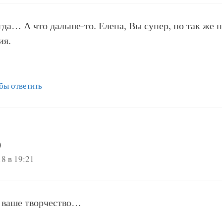
егда… А что дальше-то. Елена, Вы супер, но так ж
ия.
!
бы ответить
0
18 в 19:21
 ваше творчество…