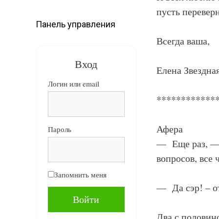
пусть перевер
Панель управления
Всегда ваша,
Вход
Елена Звездна
Логин или email
************
Афера
Пароль
— Еще раз, — 
вопросов, все 
Запомнить меня
— Да сэр! – о
Два с половин