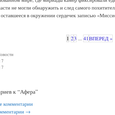
ласти не могли обнаружить и след самого похитите
 оставшееся в окружении сердечек записью «Мисси
1
2
3
...
41
ВПЕРЕД »
овости
 7
 7
риев к “Афера”
е комментарии
омментарии →