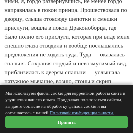
ними, я, гордо развернувшись, не менее гордо
направилась в покои принца. Прошествовала по
дворцу, слыша отовсюду шепотки и смешки
прислуги, вошла в покои Драконоборца, где
было полно его прислуги, которая при виде меня
спешно глаза отводила и вообще послышались
предложения не ходить туда. Туда — оказалась
спальня. Сохраняя гордый и невозмутимый вид,
приблизилась к дверям спальни — услышала
натужное мычание, возню, стоны и скрип
кровати. Сразу стало ясно, чем там занимаются.
Мы используем файлы cookie для корректной работы сайта и
Решила устроить скандал, потребовала ключи.
улучшения вашего опыта. Продолжая пользоваться сайтом,
вы даете согласие на обработку файлов cookie и вы
Ключник, умный и предусмотрительный мужик,
соглашаетесь с нашей
Политикой конфиденциальности
.
как оказалось, шел следом. Он, ехидно
Принять
посмеиваясь над приспешниками принца,