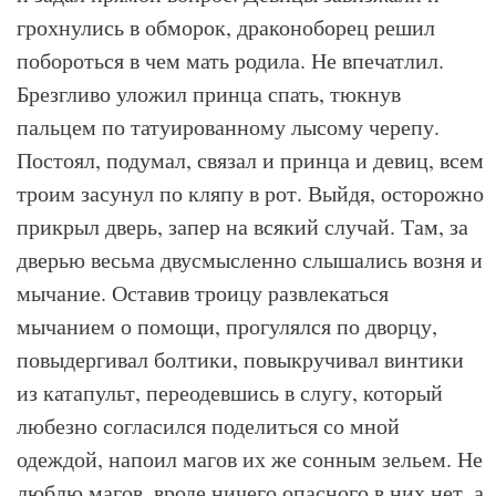
грохнулись в обморок, драконоборец решил
побороться в чем мать родила. Не впечатлил.
Брезгливо уложил принца спать, тюкнув
пальцем по татуированному лысому черепу.
Постоял, подумал, связал и принца и девиц, всем
троим засунул по кляпу в рот. Выйдя, осторожно
прикрыл дверь, запер на всякий случай. Там, за
дверью весьма двусмысленно слышались возня и
мычание. Оставив троицу развлекаться
мычанием о помощи, прогулялся по дворцу,
повыдергивал болтики, повыкручивал винтики
из катапульт, переодевшись в слугу, который
любезно согласился поделиться со мной
одеждой, напоил магов их же сонным зельем. Не
люблю магов, вроде ничего опасного в них нет, а