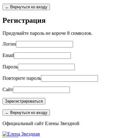
← Вернуться ко входу
Регистрация
Придумайте пароль не короче 8 символов.
Логин
Email
Пароль
Повторите пароль
Сайт
← Вернуться ко входу
Перейти
Официальный сайт Елены Звездной
к
содержимому