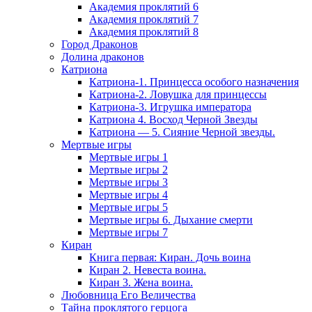
Академия проклятий 6
Академия проклятий 7
Академия проклятий 8
Город Драконов
Долина драконов
Катриона
Катриона-1. Принцесса особого назначения
Катриона-2. Ловушка для принцессы
Катриона-3. Игрушка императора
Катриона 4. Восход Черной Звезды
Катриона — 5. Сияние Черной звезды.
Мертвые игры
Мертвые игры 1
Мертвые игры 2
Мертвые игры 3
Мертвые игры 4
Мертвые игры 5
Мертвые игры 6. Дыхание смерти
Мертвые игры 7
Киран
Книга первая: Киран. Дочь воина
Киран 2. Невеста воина.
Киран 3. Жена воина.
Любовница Его Величества
Тайна проклятого герцога