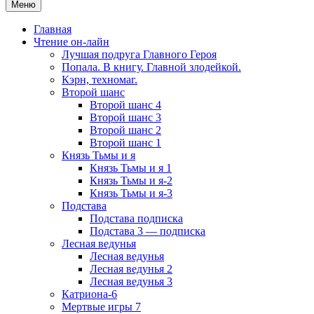
Меню
Главная
Чтение он-лайн
Лучшая подруга Главного Героя
Попала. В книгу. Главной злодейкой.
Кэрн, техномаг.
Второй шанс
Второй шанс 4
Второй шанс 3
Второй шанс 2
Второй шанс 1
Князь Тьмы и я
Князь Тьмы и я 1
Князь Тьмы и я-2
Князь Тьмы и я-3
Подстава
Подстава подписка
Подстава 3 — подписка
Лесная ведунья
Лесная ведунья
Лесная ведунья 2
Лесная ведунья 3
Катриона-6
Мертвые игры 7