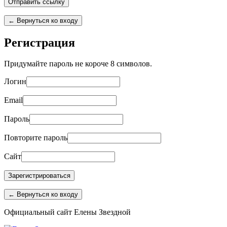
← Вернуться ко входу
Регистрация
Придумайте пароль не короче 8 символов.
Логин
Email
Пароль
Повторите пароль
Сайт
← Вернуться ко входу
Перейти
Официальный сайт Елены Звездной
к
содержимому