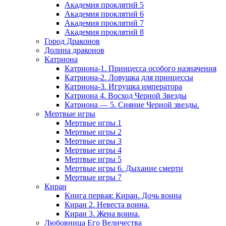
Академия проклятий 5
Академия проклятий 6
Академия проклятий 7
Академия проклятий 8
Город Драконов
Долина драконов
Катриона
Катриона-1. Принцесса особого назначения
Катриона-2. Ловушка для принцессы
Катриона-3. Игрушка императора
Катриона 4. Восход Черной Звезды
Катриона — 5. Сияние Черной звезды.
Мертвые игры
Мертвые игры 1
Мертвые игры 2
Мертвые игры 3
Мертвые игры 4
Мертвые игры 5
Мертвые игры 6. Дыхание смерти
Мертвые игры 7
Киран
Книга первая: Киран. Дочь воина
Киран 2. Невеста воина.
Киран 3. Жена воина.
Любовница Его Величества